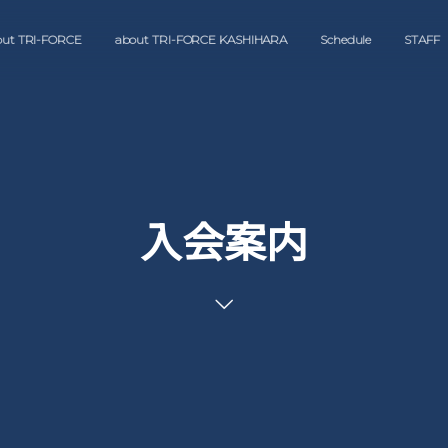
out TRI-FORCE
about TRI-FORCE KASHIHARA
Schedule
STAFF
入会案内