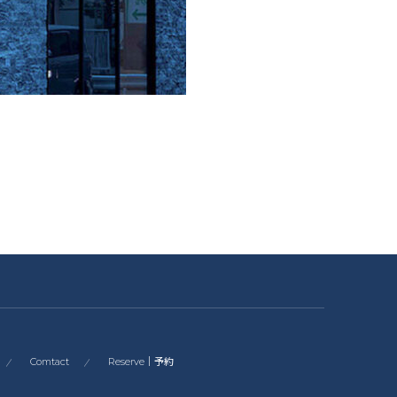
Comtact
Reserve｜予約