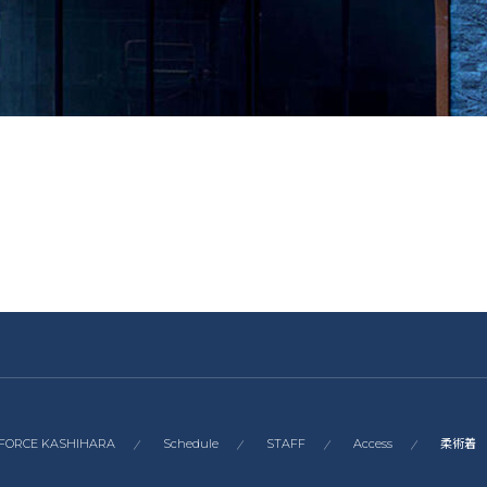
I-FORCE KASHIHARA
Schedule
STAFF
Access
柔術着